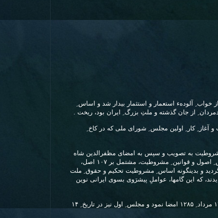
ز خواب ِ آلودهء استعمار و استثمار بیدار شد و اساس ِ
مردان ِ از جان گذشته و ملتِ بزرگ ِ ایران بود، ریخت .
طیت و آغاز ِ کار ِ اولین مجلس ِ شورای ملی که در کاخ ِ
ون ِ اساسی ِ مشروطیت به تصویب و سپس به امضای مظفرالدین شاه
رسید و یکسال پس از آن نیز، مهمترین بخش ِ اصول و قوانین ِ مشروطیت، مشتمل بر ۱۰۷ اصل،
ی افزون گردید و بدینگونه اساس ِ مشروطیت تحکیم و حقوق ِ ملت
ند، که این گامها، عواملِ پیشرَوی بسوی ایرانی نوین
مظفرالدین شاه، فرمان ِ مشروطیت را در ۱۴ مرداد ِ ۱۲۸۵ امضا نمود و مجلس ِ اول نیز در تاریخ ِ ۱۴