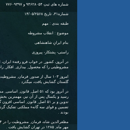
شماره های ثبتِ ۹۴۶۲۸۰۵۴ و ۷۷۶۰۹۳۹۷
شماره۳۱، تاریخ ۱۴/۰۵/۲۵۶۸
طبقه بندی : مهم
موضوع : انقلاب مشروطه
بنام ایرانِ شاهنشاهی
راستی- پشتکار- پیروزی
در آنروز، کشور ِ در خواب فرو رفتهء ایران، ا
مشروطیتی را که محصول ِ بیداری ِ افکار ِ راد
امروز ۱۰۳ سال از صدور ِ فرمان ِ مشرو
گلستان گشایش یافت، میگذرد .
در آنروز بود که ۵۱ اصل ِ قان
تدوین و بر ۵۱ اصل ِ قانون ِ اساس
تضمین و قوای سه گانهء مملکتی تفکیک گردید
بودند .
مهر ماه ِ ۱۲۸۵ در تهران گشایش یافت .