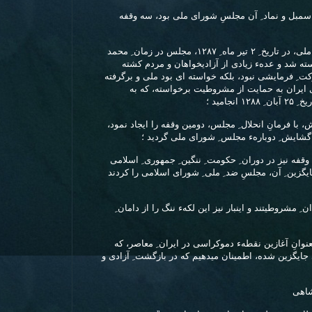
ه سمبل و نماد ِ آن مجلسِ شورای ملی بود، سه وقفه
- ۱) دو سال پس از تشکیل ِ مجلس ِ شورای ملی، در تاریخ ِ ۲ تیر ماه ِ ۱۲۸۷، مجلس در زمان ِ محمد
ته شد و عدهء زیادی از آزادیخواهان و مردم کشته
 ِ فرمایشی نبود، بلکه خواسته ای بود ملی و برگرفته
 ایران به حمایت از مشروطیت برخواسته، که به
جامید ؛
 با فرمانِ انحلال ِ مجلس، دومین وقفه را ایجاد نمود،
 گشایش ِ دوبارهء مجلس ِ شورای ملی گردید ؛
 وقفه نیز در دوران ِ حکومت ِ ننگین ِ جمهوری ِ اسلامی
گزین ِ آن، مجلسِ ضد ِ ملی ِ شورای اسلامی را کردند
 ِ مشروطیتند و اینبار نیز این لکهء ننگ را از دامان ِ
عنوانِ آغازین نقطهء دموکراسی در ایران ِ معاصر، که
جایگزین شده، اطمینان میدهیم که در بازگشت ِ آزادی و
دشاهی