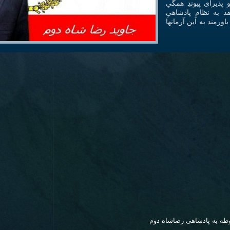
ذيرای پيوندِ همگیِ
 به نظامِ پادشاهیِ
ورمند به اين آرمانها
وطه به پادشاهی رضاشاه دوم