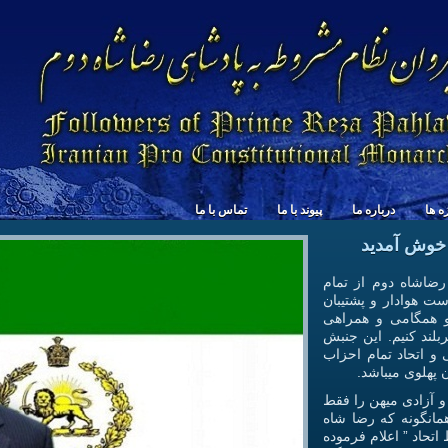
زه ها
درباره ما
پیوند با ما
تماس با ما
 خوش آمدید
ضاشاه دوم از تمام
ت هوادار و پشتیبان
و همگامی و همراهی
ربلند کنیم. این جنبش
و اتحاد تمام احزاب
ن پهلوی میباشد.
و آزادی میهن را فقط
همانگونه که رضا شاه
 اتحاد ” اعلام فرموده