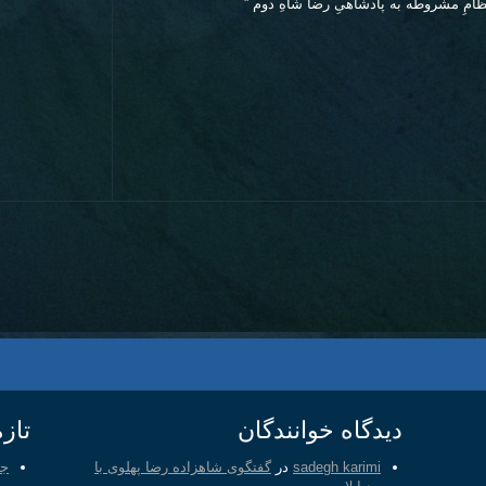
امِ مشروطه به پادشاهیِ رضا شاهِ دوم ”
دیدگاه خوانندگان
تازه
sadegh karimi
در
گفتگوی شاهزاده رضا پهلوی با