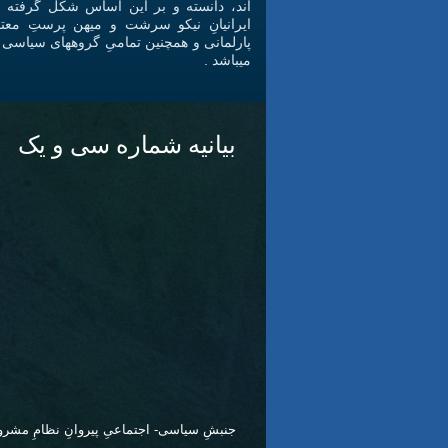
اند، دانسته و بر اين اساس شکل گرفته و پ
ايرانيانِ نيکو سرشت و ميهن پرستِ معتقد
پارلمانی و همچنين تمامیِ گروههای سياسی با
ميباشد .
بیانیه شماره سی و یک
جنبشِ سیاسی- اجتماعیِ پیروانِ نظامِ مشر