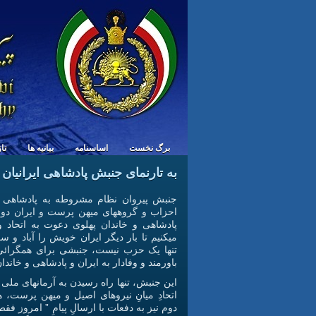
برگ نخست
اساسنامه
بیانیه ها
تا
به تارنمای جنبش پادشاهی ایرانیان
جنبش پیروان نظام مشروطه به پادشاهی ر
احزاب و گروههای میهن پرست و ایران دوس
پادشاهی و خاندان پهلوی دعوت به اتحاد 
میکنیم تا بار دیگر ایران خویش را آباد و س
تنها یک حزب نیست، جنبشی برای همگرائی 
باورمند و وفادار به ایران و پادشاهی و خاندا
اين جنبش، تنها راه رسيدن به آرمانهای ملی 
اتحادِ ميانِ نيروهای اصيل و ميهن پرست، 
دوم نيز به دفعات با ارسالِ پيامِ ” امروز فقط