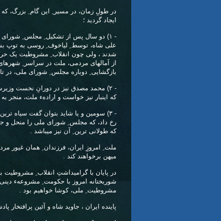
در طولِ زمان، در مسیر ِ این گام ِ بزرگ، ک
ایجاد گردید ؛
علی شاه، توسط ِ لیاخوف ِ روسی به توپ بس
شدند ، ولی چون انقلاب ِ مشروطیت یک حرکت
از آمالهای مردمی، ملت در سراسر ِ شهرهای
بازگشایی ِ دوباره مجلس ِ شورای ملی، در تاریخ ِ ۲۵ آبان ِ ۱۲۸۸ ان
- ۲) محمد مصدق نیز در دورانِ نخست وزیرش،
که اینبار نیز خواست و ارادهء ملت، منجر به
- ۳) سومین و یا شاید بتوان گفت سیاه ترین
رخ داد، که مجلس ِ شورای ملی را منحل و جای
که طولانی ترین ِ آن نیز میباشد .
ملت ِ امروزِ ایران، فرزندان ِ همان غیور مردان
میهن برخواهند کند .
در پایان با گرامیداشتِ انقلاب ِ مشروطیت ب
شوربختانه امروز با حکومت ِ مشروعهء دینی 
مشروطیت ِ ملی، کوشا خواهیم بود .
پاینده ایران ، جاوید شاه و آئین پرافتخار پا