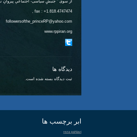
از سوی ” جنبشِ سیاسی- اجتماعیِ پیروانِ نظ
fax : +1.818.4747474 ,
followersofthe_princeRP@yahoo.com
www.rppiran.org
دیدگاه ها
ثبت دیدگاه بسته شده است.
ابر برچسب ها
reza pahlavi